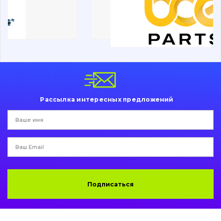
Поиск
Ходовая часть
Болты, гайки и элементы крепления
Коронки, зубья, адаптера, пальцы, фиксаторы
Ножи, режущие кромки
Рассылка интересных предложений
Защита (ковша, адаптера)
написати
зателефонувати
листа
Подушки амортизационные
Пальци и втулки
Двигатель
Подписаться
Гидравлика
Трансмиссия