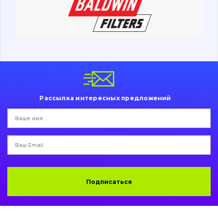
Поиск
Ходовая часть
Болты, гайки и элементы крепления
Коронки, зубья, адаптера, пальцы, фиксаторы
Ножи, режущие кромки
Рассылка интересных предложений
Защита (ковша, адаптера)
написати
зателефонувати
листа
Подушки амортизационные
Пальци и втулки
Двигатель
Подписаться
Гидравлика
Трансмиссия