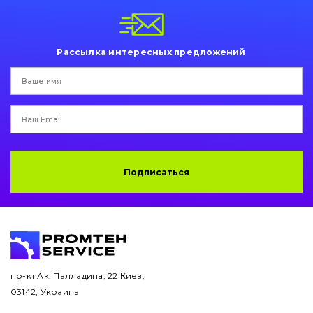
Пальци и втулки
Двигатель
Рассылка интересных предложений
Гидравлика
Трансмиссия
Рама и кузов
Ковши
Подписаться
Навесное оборудование
Буровой инструмент
Дорожная фреза
пр-кт Ак. Палладина, 22 Киев,
03142, Украина
Электрооборудование