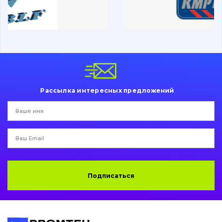
Ходовая часть
Болты, гайки и элементы крепления
Коронки, зубья, адаптера, пальцы, фиксаторы
Ножи, режущие кромки
Рассылка интересных предложений
Защита (ковша, адаптера)
написати
зателефонувати
листа
Подушки амортизационные
Пальци и втулки
Двигатель
Подписаться
Гидравлика
Трансмиссия