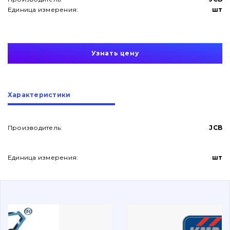
Единица измерения:
шт
Узнать цену
О нас
Характеристики
Контакты
Производитель:
JCB
Вакансии
Единица измерения:
шт
Каталог
Фильтры и смазочные материалы
Поиск