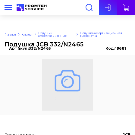
Рус
Подушки
Подушка амортизационная
Главная
Каталог
амортизационные
виброкатка
Подушка JCB 332/N2465
Артикул:
332/N2465
Код:
19681
Производитель:
JCB