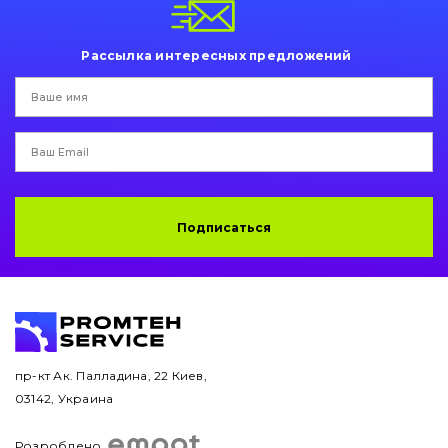
Пальци и втулки
Двигатель
Рассылка интересных предложений
Гидравлика
Трансмиссия
Рама и кузов
Подписаться
Ковши
Навесное оборудование
Буровой инструмент
Дорожная фреза
пр-кт Ак. Палладина, 22 Киев,
03142, Украина
Электрооборудование
Розроблено