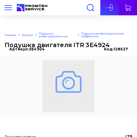
Рус
Подушки
Подушка амортизационная
Главная
Каталог
амортизационные
виброкатка
Подушка двигателя ITR 3E4924
Артикул:
3E4924
Код:
128527
Производитель:
ITR