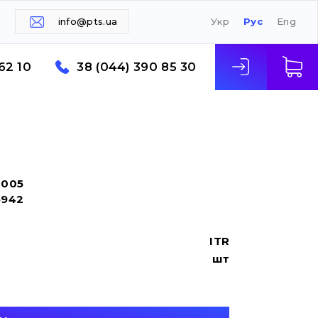
info@pts.ua
Укр
Рус
Eng
62 10
38 (044) 390 85 30
6005
5942
ITR
шт