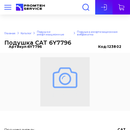
Рус
Подушки
Подушка амортизационная
Главная
Каталог
амортизационные
виброкатка
Подушка CAT 6Y7796
Артикул:
6Y7796
Код:
123802
Производитель:
CAT