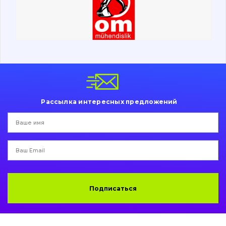
Поиск
Ходовая часть
Болты, гайки и элементы крепления
Коронки, зубья, адаптера, пальцы, фиксаторы
Ножи, режущие кромки
Рассылка интересных предложений
Защита (ковша, адаптера)
написати
зателефонувати
листа
Подушки амортизационные
Пальци и втулки
Двигатель
Подписаться
Гидравлика
Трансмиссия