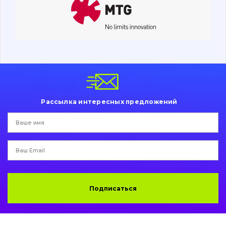
Поиск
Ходовая часть
Болты, гайки и элементы крепления
Коронки, зубья, адаптера, пальцы, фиксаторы
Ножи, режущие кромки
Рассылка интересных предложений
Защита (ковша, адаптера)
написати
зателефонувати
листа
Подушки амортизационные
Пальци и втулки
Двигатель
Подписаться
Гидравлика
Трансмиссия