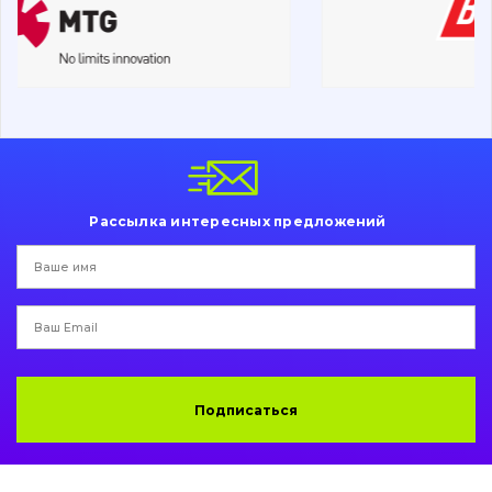
Поиск
Ходовая часть
Болты, гайки и элементы крепления
Коронки, зубья, адаптера, пальцы, фиксаторы
Ножи, режущие кромки
Рассылка интересных предложений
Защита (ковша, адаптера)
написати
зателефонувати
листа
Подушки амортизационные
Пальци и втулки
Двигатель
Подписаться
Гидравлика
Трансмиссия