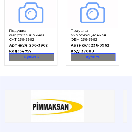
Вакансии
Подушка
Подушка
Каталог
амортизационная
амортизационная
CAT 236-3962
OEM 236-3962
Фильтры и смазочные материалы
Артикул:
236-3962
Артикул:
236-3962
Поиск
Код:
34757
Код:
37088
Ходовая часть
Купить
Купить
Болты, гайки и элементы крепления
Коронки, зубья, адаптера, пальцы, фиксаторы
Ножи, режущие кромки
Защита (ковша, адаптера)
написати
зателефонувати
листа
Подушки амортизационные