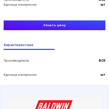
Единица измерения:
шт
Узнать цену
О нас
Характеристики
Контакты
Производитель:
BCE
Вакансии
Единица измерения:
шт
Каталог
Фильтры и смазочные материалы
Поиск