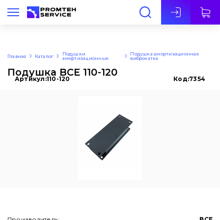
Рус
Подушки
Подушка амортизационная
Главная
Каталог
амортизационные
виброкатка
Подушка BCE 110-120
Артикул:
110-120
Код:
7354
Производитель:
BCE