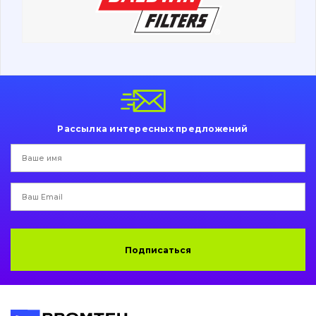
Ходовая часть
Болты, гайки и элементы крепления
Коронки, зубья, адаптера, пальцы, фиксаторы
Ножи, режущие кромки
Рассылка интересных предложений
Защита (ковша, адаптера)
написати
зателефонувати
листа
Подушки амортизационные
Пальци и втулки
Двигатель
Подписаться
Гидравлика
Трансмиссия