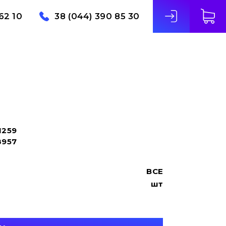
62 10
38 (044) 390 85 30
1259
8957
BCE
шт