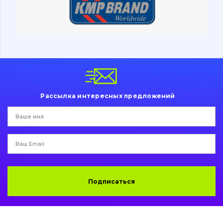
Ходовая часть
Болты, гайки и элементы крепления
Коронки, зубья, адаптера, пальцы, фиксаторы
Ножи, режущие кромки
Рассылка интересных предложений
Защита (ковша, адаптера)
написати
зателефонувати
листа
Подушки амортизационные
Пальци и втулки
Двигатель
Подписаться
Гидравлика
Трансмиссия