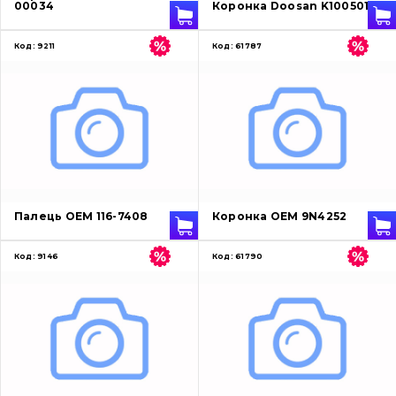
00034
Коронка Doosan K1005018
Код:
9211
Код:
61787
Палець OEM 116-7408
Коронка OEM 9N4252
Код:
9146
Код:
61790
Про нас