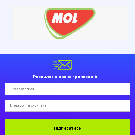
Дорожня фреза
Електрообладнання
Інше
Розсилка цікавих пропозицій
Підписатись