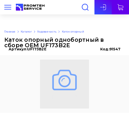
Рус
Главная
Каталог
Ходовая часть
Каток опорный
Каток опорный однобортный в
сборе OEM UF173B2E
Артикул:
UF173B2E
Код:
91547