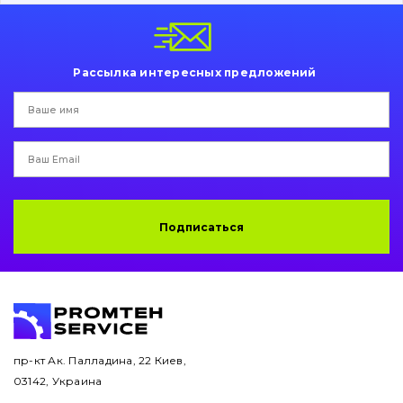
Пальци и втулки
Двигатель
Рассылка интересных предложений
Гидравлика
Трансмиссия
Рама и кузов
Ковши
Подписаться
Навесное оборудование
Буровой инструмент
Дорожная фреза
пр-кт Ак. Палладина, 22 Киев,
03142, Украина
Электрооборудование