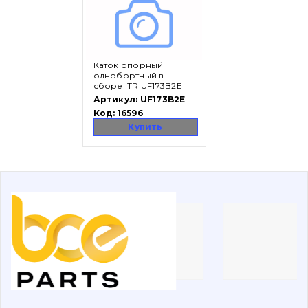
Вакансии
Каток опорный
Каталог
однобортный в
сборе ITR UF173B2E
Фильтры и смазочные материалы
Артикул:
UF173B2E
Код:
16596
Поиск
Купить
Ходовая часть
Болты, гайки и элементы крепления
Коронки, зубья, адаптера, пальцы, фиксаторы
Ножи, режущие кромки
Защита (ковша, адаптера)
написати
зателефонувати
листа
Подушки амортизационные