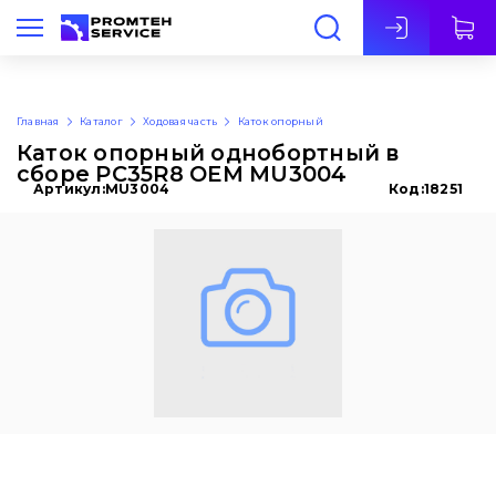
Рус
Главная
Каталог
Ходовая часть
Каток опорный
Каток опорный однобортный в
сборе PC35R8 OEM MU3004
Артикул:
MU3004
Код:
18251