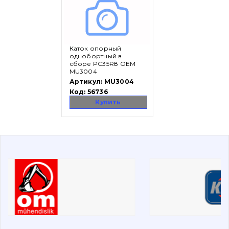
Вакансии
Каток опорный
Каталог
однобортный в
сборе PC35R8 OEM
MU3004
Фильтры и смазочные материалы
Артикул:
MU3004
Поиск
Код:
56736
Ходовая часть
Купить
Болты, гайки и элементы крепления
Коронки, зубья, адаптера, пальцы, фиксаторы
Ножи, режущие кромки
Защита (ковша, адаптера)
написати
зателефонувати
листа
Подушки амортизационные