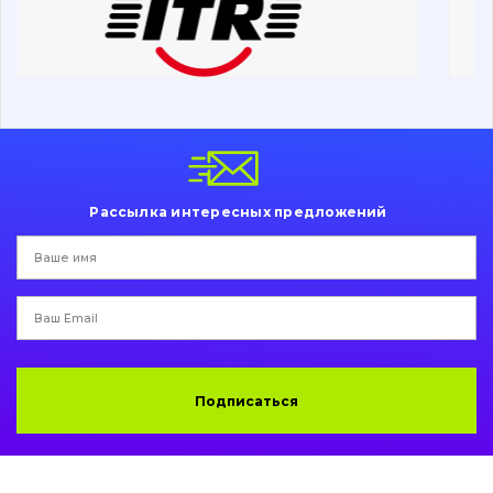
Ходовая часть
Болты, гайки и элементы крепления
Коронки, зубья, адаптера, пальцы, фиксаторы
Ножи, режущие кромки
Рассылка интересных предложений
Защита (ковша, адаптера)
написати
зателефонувати
листа
Подушки амортизационные
Пальци и втулки
Двигатель
Подписаться
Гидравлика
Трансмиссия