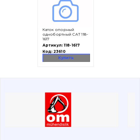
Вакансии
Каток опорный
Каталог
однобортный CAT 118-
1617
Фильтры и смазочные материалы
Артикул:
118-1617
Код:
23610
Поиск
Купить
Ходовая часть
Болты, гайки и элементы крепления
Коронки, зубья, адаптера, пальцы, фиксаторы
Ножи, режущие кромки
Защита (ковша, адаптера)
написати
зателефонувати
листа
Подушки амортизационные