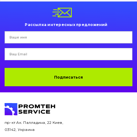
Пальци и втулки
Двигатель
Рассылка интересных предложений
Гидравлика
Трансмиссия
Рама и кузов
Ковши
Подписаться
Навесное оборудование
Буровой инструмент
Дорожная фреза
пр-кт Ак. Палладина, 22 Киев,
03142, Украина
Электрооборудование