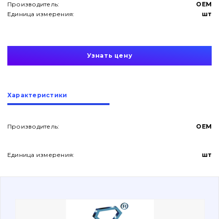
Производитель:
OEM
Единица измерения:
шт
Узнать цену
О нас
Характеристики
Контакты
Производитель:
OEM
Вакансии
Единица измерения:
шт
Каталог
Фильтры и смазочные материалы
Поиск