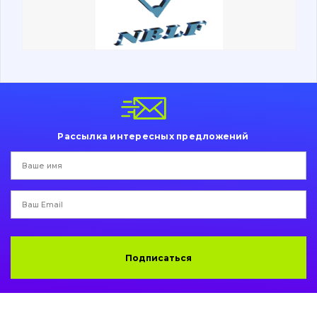
Ходовая часть
Болты, гайки и элементы крепления
Коронки, зубья, адаптера, пальцы, фиксаторы
Ножи, режущие кромки
Рассылка интересных предложений
Защита (ковша, адаптера)
написати
зателефонувати
листа
Подушки амортизационные
Пальци и втулки
Двигатель
Подписаться
Гидравлика
Трансмиссия