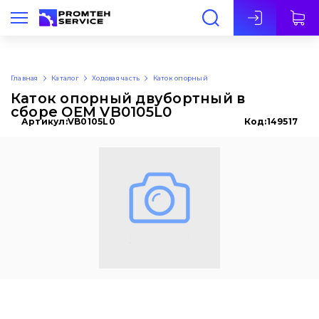
Рус
Главная
Каталог
Ходовая часть
Каток опорный
Каток опорный двубортный в
сборе OEM VB0105L0
Артикул:
VB0105L0
Код:
149517