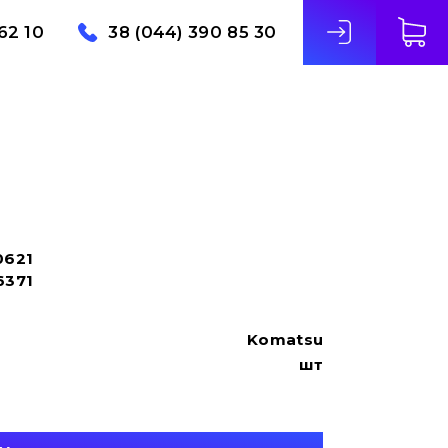
62 10
38 (044) 390 85 30
0621
6371
Komatsu
шт