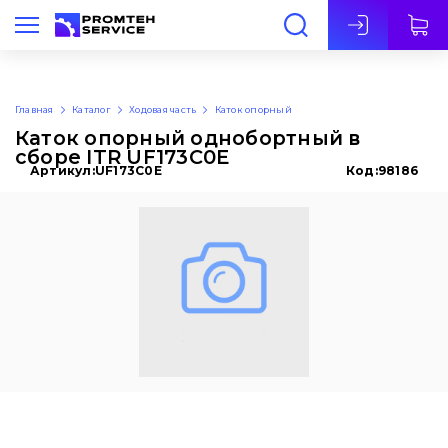
Рус
Главная
Каталог
Ходовая часть
Каток опорный
Каток опорный однобортный в
сборе ITR UF173C0E
Артикул:
UF173C0E
Код:
98186