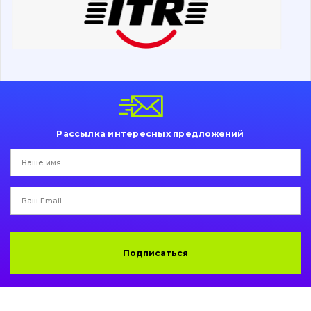
Ходовая часть
Болты, гайки и элементы крепления
Коронки, зубья, адаптера, пальцы, фиксаторы
Ножи, режущие кромки
Рассылка интересных предложений
Защита (ковша, адаптера)
написати
зателефонувати
листа
Подушки амортизационные
Пальци и втулки
Двигатель
Подписаться
Гидравлика
Трансмиссия