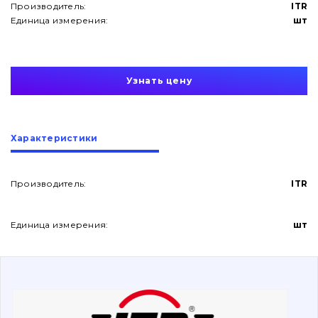
Производитель:
ITR
Единица измерения:
шт
Узнать цену
О нас
Характеристики
Контакты
Производитель:
ITR
Вакансии
Единица измерения:
шт
Каталог
Фильтры и смазочные материалы
Поиск