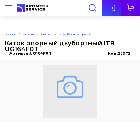
Рус
Главная
Каталог
Ходовая часть
Каток опорный
Каток опорный двубортный ITR
UG164F0T
Артикул:
UG164F0T
Код:
23972