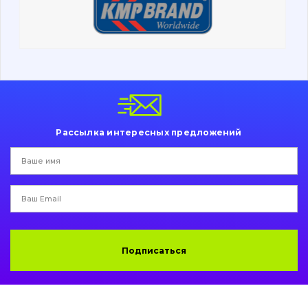
Ходовая часть
Болты, гайки и элементы крепления
Коронки, зубья, адаптера, пальцы, фиксаторы
Ножи, режущие кромки
Рассылка интересных предложений
Защита (ковша, адаптера)
написати
зателефонувати
листа
Подушки амортизационные
Пальци и втулки
Двигатель
Подписаться
Гидравлика
Трансмиссия