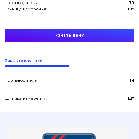
Производитель:
ITR
Единица измерения:
шт
Узнать цену
О нас
Характеристики
Контакты
Производитель:
ITR
Вакансии
Единица измерения:
шт
Каталог
Фильтры и смазочные материалы
Поиск