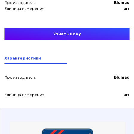
Производитель:
Blumaq
Единица измерения:
шт
Узнать цену
О нас
Характеристики
Контакты
Производитель:
Blumaq
Вакансии
Единица измерения:
шт
Каталог
Фильтры и смазочные материалы
Поиск