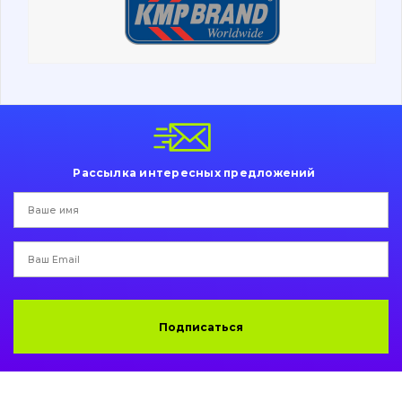
Ходовая часть
Болты, гайки и элементы крепления
Коронки, зубья, адаптера, пальцы, фиксаторы
Ножи, режущие кромки
Рассылка интересных предложений
Защита (ковша, адаптера)
написати
зателефонувати
листа
Подушки амортизационные
Пальци и втулки
Двигатель
Подписаться
Гидравлика
Трансмиссия