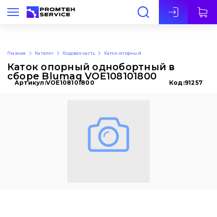
Рус
Главная
Каталог
Ходовая часть
Каток опорный
Каток опорный однобортный в
сборе Blumaq VOE108101800
Артикул:
VOE108101800
Код:
91257