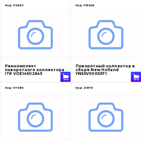
Код:
115663
Код:
118406
Ремкомплект
Поворотный коллектор в
поворотного коллектора
сборе New Holland
ITR VOE14502645
YN55V00053F1
Код:
57085
Код:
21870