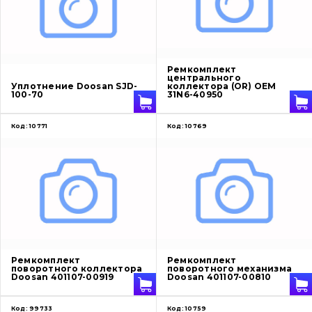
О нас
Ремкомплект
центрального
Уплотнение Doosan SJD-
коллектора (OR) OEM
100-70
31N6-40950
Контакты
Код:
10771
Код:
10769
Вакансии
Каталог
Фильтры и смазочные материалы
Поиск
Ходовая часть
Ремкомплект
Ремкомплект
поворотного коллектора
поворотного механизма
Doosan 401107-00919
Doosan 401107-00810
Болты, гайки и элементы крепления
Код:
99733
Код:
10759