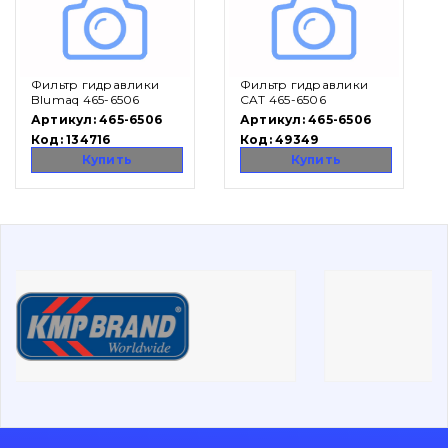
Вакансии
Фильтр гидравлики
Фильтр гидравлики
Каталог
Blumaq 465-6506
CAT 465-6506
Артикул:
465-6506
Артикул:
465-6506
Фильтры и смазочные материалы
Код:
134716
Код:
49349
Поиск
Купить
Купить
Ходовая часть
Болты, гайки и элементы крепления
Коронки, зубья, адаптера, пальцы, фиксаторы
Ножи, режущие кромки
Защита (ковша, адаптера)
написати
зателефонувати
листа
Подушки амортизационные