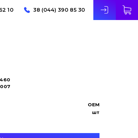
62 10
38 (044) 390 85 30
2460
9007
OEM
шт