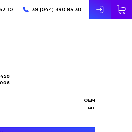
62 10
38 (044) 390 85 30
2450
9006
OEM
шт