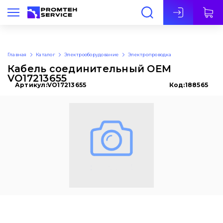
Рус
Главная
Каталог
Электрооборудование
Электропроводка
Кабель соединительный OEM
VO17213655
Артикул:
VO17213655
Код:
188565