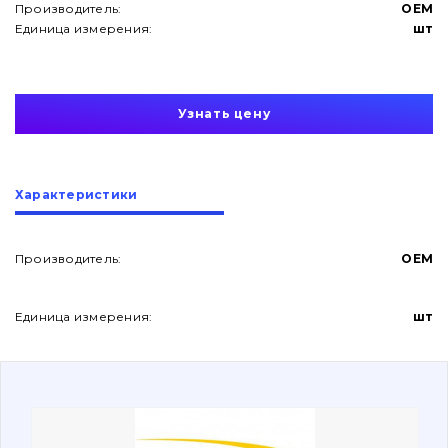
Производитель:
OEM
Единица измерения:
шт
Узнать цену
О нас
Характеристики
Контакты
Производитель:
OEM
Вакансии
Единица измерения:
шт
Каталог
Фильтры и смазочные материалы
Поиск