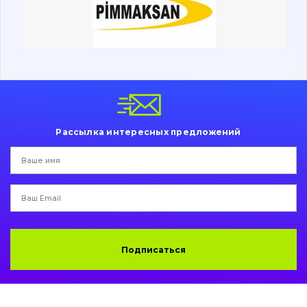
Ходовая часть
Болты, гайки и элементы крепления
Коронки, зубья, адаптера, пальцы, фиксаторы
Ножи, режущие кромки
Рассылка интересных предложений
Защита (ковша, адаптера)
написати
зателефонувати
листа
Подушки амортизационные
Пальци и втулки
Двигатель
Подписаться
Гидравлика
Трансмиссия