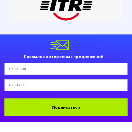
Ходовая часть
Болты, гайки и элементы крепления
Коронки, зубья, адаптера, пальцы, фиксаторы
Ножи, режущие кромки
Рассылка интересных предложений
Защита (ковша, адаптера)
написати
зателефонувати
листа
Подушки амортизационные
Пальци и втулки
Двигатель
Подписаться
Гидравлика
Трансмиссия