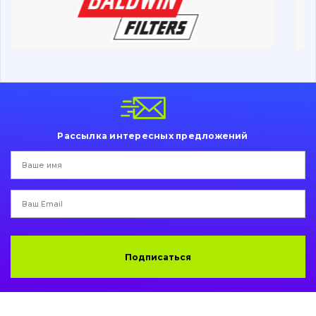
Ходовая часть
Болты, гайки и элементы крепления
Коронки, зубья, адаптера, пальцы, фиксаторы
Ножи, режущие кромки
Рассылка интересных предложений
Защита (ковша, адаптера)
написати
зателефонувати
листа
Подушки амортизационные
Пальци и втулки
Двигатель
Подписаться
Гидравлика
Трансмиссия