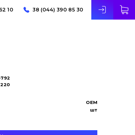
62 10
38 (044) 390 85 30
6792
6220
OEM
шт