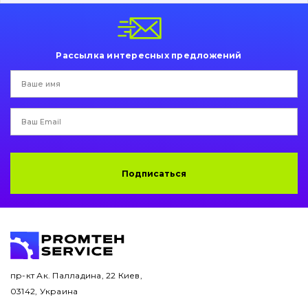
Пальци и втулки
Двигатель
Рассылка интересных предложений
Гидравлика
Трансмиссия
Рама и кузов
Ковши
Подписаться
Навесное оборудование
Буровой инструмент
Дорожная фреза
пр-кт Ак. Палладина, 22 Киев,
03142, Украина
Электрооборудование