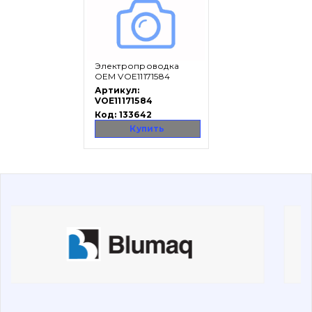
Вакансии
Электропроводка
Каталог
OEM VOE11171584
Артикул:
Фильтры и смазочные материалы
VOE11171584
Код:
133642
Поиск
Купить
Ходовая часть
Болты, гайки и элементы крепления
Коронки, зубья, адаптера, пальцы, фиксаторы
Ножи, режущие кромки
Защита (ковша, адаптера)
написати
зателефонувати
листа
Подушки амортизационные