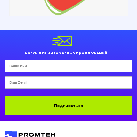
Ходовая часть
Болты, гайки и элементы крепления
Коронки, зубья, адаптера, пальцы, фиксаторы
Ножи, режущие кромки
Рассылка интересных предложений
Защита (ковша, адаптера)
написати
зателефонувати
листа
Подушки амортизационные
Пальци и втулки
Двигатель
Подписаться
Гидравлика
Трансмиссия