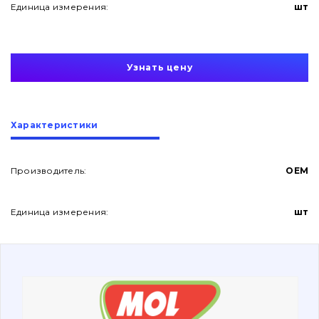
Единица измерения:
шт
Узнать цену
О нас
Характеристики
Контакты
Производитель:
OEM
Единица измерения:
шт
Вакансии
Каталог
Фильтры и смазочные материалы
Поиск