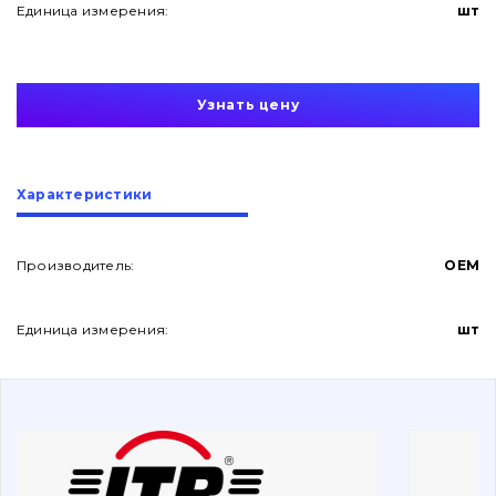
Единица измерения:
шт
Узнать цену
О нас
Характеристики
Контакты
Производитель:
OEM
Единица измерения:
шт
Вакансии
Каталог
Фильтры и смазочные материалы
Поиск