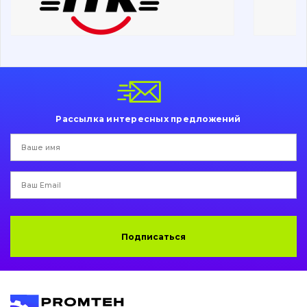
Ходовая часть
Болты, гайки и элементы крепления
Коронки, зубья, адаптера, пальцы, фиксаторы
Ножи, режущие кромки
Рассылка интересных предложений
Защита (ковша, адаптера)
написати
зателефонувати
листа
Подушки амортизационные
Пальци и втулки
Двигатель
Подписаться
Гидравлика
Трансмиссия