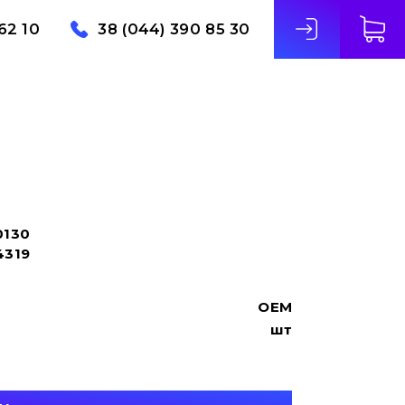
62 10
38 (044) 390 85 30
0130
4319
OEM
шт