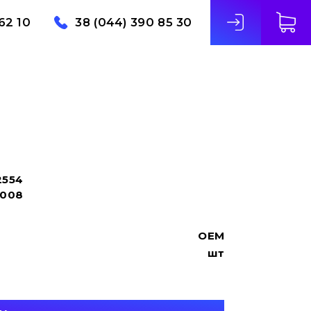
62 10
38 (044) 390 85 30
2554
9008
OEM
шт