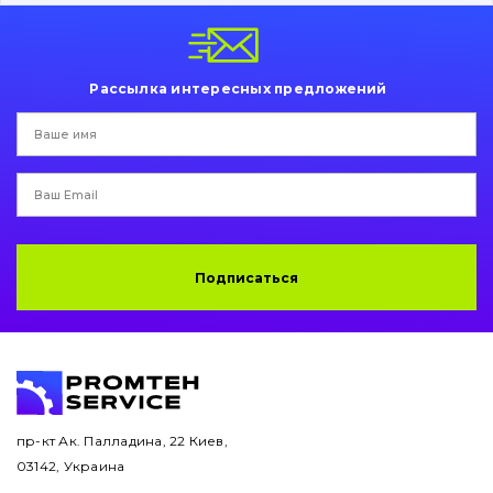
Пальци и втулки
Двигатель
Рассылка интересных предложений
Гидравлика
Трансмиссия
Рама и кузов
Ковши
Подписаться
Навесное оборудование
Буровой инструмент
Дорожная фреза
пр-кт Ак. Палладина, 22 Киев,
03142, Украина
Электрооборудование