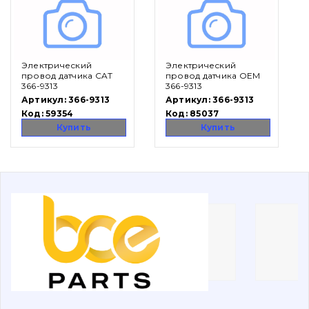
Вакансии
Электрический
Электрический
Каталог
провод датчика CAT
провод датчика OEM
366-9313
366-9313
Фильтры и смазочные материалы
Артикул:
366-9313
Артикул:
366-9313
Код:
59354
Код:
85037
Поиск
Купить
Купить
Ходовая часть
Болты, гайки и элементы крепления
Коронки, зубья, адаптера, пальцы, фиксаторы
Ножи, режущие кромки
Защита (ковша, адаптера)
написати
зателефонувати
листа
Подушки амортизационные