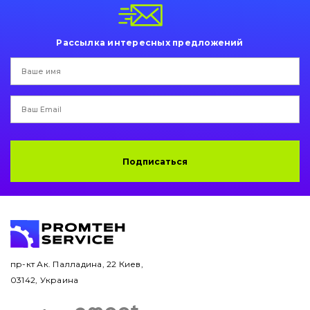
Пальци и втулки
Двигатель
Рассылка интересных предложений
Гидравлика
Трансмиссия
Рама и кузов
Подписаться
Ковши
Навесное оборудование
Буровой инструмент
Дорожная фреза
пр-кт Ак. Палладина, 22 Киев,
03142, Украина
Электрооборудование