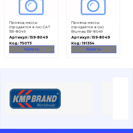
Вакансии
Провод массы
Провод массы
Каталог
(продается в см) CAT
(продается в см)
159-8049
Blumaq 159-8049
Артикул:
159-8049
Артикул:
159-8049
Фильтры и смазочные материалы
Код:
75073
Код:
191354
Поиск
Купить
Купить
Ходовая часть
Болты, гайки и элементы крепления
Коронки, зубья, адаптера, пальцы, фиксаторы
Ножи, режущие кромки
Защита (ковша, адаптера)
написати
зателефонувати
листа
Подушки амортизационные