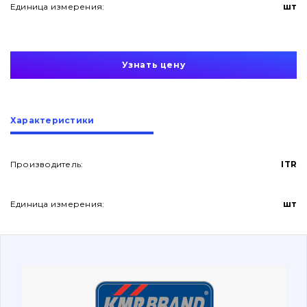
Единица измерения:
шт
Узнать цену
О нас
Характеристики
Контакты
Производитель:
ITR
Единица измерения:
шт
Вакансии
Каталог
Фильтры и смазочные материалы
Поиск