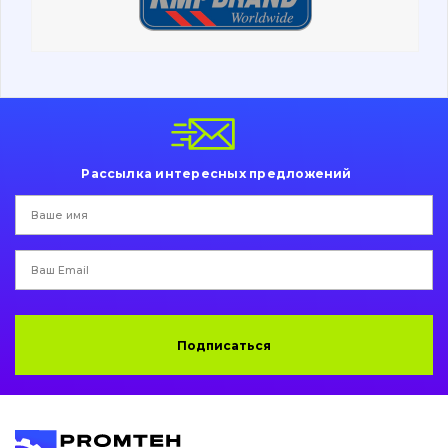
Ходовая часть
Болты, гайки и элементы крепления
Коронки, зубья, адаптера, пальцы, фиксаторы
Ножи, режущие кромки
Рассылка интересных предложений
Защита (ковша, адаптера)
написати
зателефонувати
листа
Подушки амортизационные
Пальци и втулки
Двигатель
Подписаться
Гидравлика
Трансмиссия