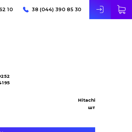
62 10
38 (044) 390 85 30
9252
4195
Hitachi
шт