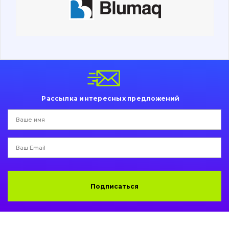
Ходовая часть
Болты, гайки и элементы крепления
Коронки, зубья, адаптера, пальцы, фиксаторы
Ножи, режущие кромки
Рассылка интересных предложений
Защита (ковша, адаптера)
написати
зателефонувати
листа
Подушки амортизационные
Пальци и втулки
Двигатель
Подписаться
Гидравлика
Трансмиссия