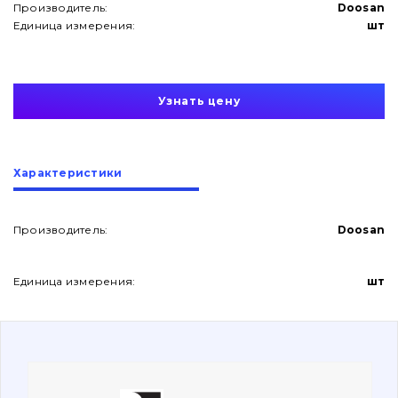
Производитель:
Doosan
Единица измерения:
шт
Узнать цену
О нас
Характеристики
Контакты
Производитель:
Doosan
Вакансии
Единица измерения:
шт
Каталог
Фильтры и смазочные материалы
Поиск