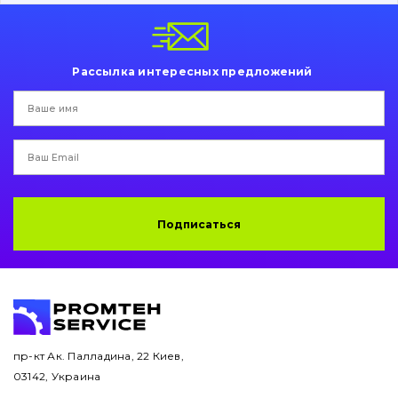
Пальци и втулки
Двигатель
Рассылка интересных предложений
Гидравлика
Трансмиссия
Рама и кузов
Ковши
Подписаться
Навесное оборудование
Буровой инструмент
Дорожная фреза
пр-кт Ак. Палладина, 22 Киев,
03142, Украина
Электрооборудование