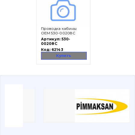
Вакансии
Проводка кабины
Каталог
OEM 530-00208C
Артикул:
530-
Фильтры и смазочные материалы
00208C
Код:
62143
Поиск
Купить
Ходовая часть
Болты, гайки и элементы крепления
Коронки, зубья, адаптера, пальцы, фиксаторы
Ножи, режущие кромки
Защита (ковша, адаптера)
написати
зателефонувати
листа
Подушки амортизационные