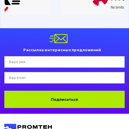
Ходовая часть
Болты, гайки и элементы крепления
Коронки, зубья, адаптера, пальцы, фиксаторы
Ножи, режущие кромки
Рассылка интересных предложений
Защита (ковша, адаптера)
написати
зателефонувати
листа
Подушки амортизационные
Пальци и втулки
Двигатель
Подписаться
Гидравлика
Трансмиссия