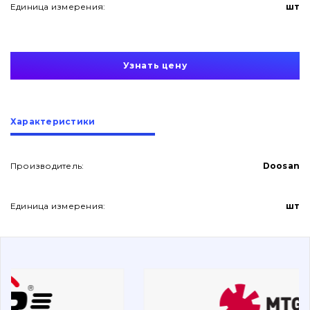
Единица измерения:
шт
Узнать цену
О нас
Характеристики
Контакты
Производитель:
Doosan
Единица измерения:
шт
Вакансии
Каталог
Фильтры и смазочные материалы
Поиск