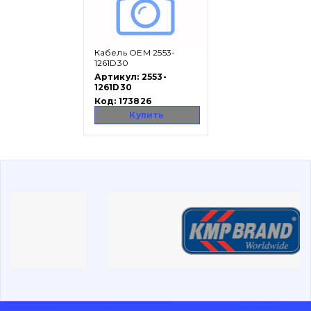
Вакансии
Кабель OEM 2553-
Каталог
1261D30
Артикул:
2553-
1261D30
Фильтры и смазочные материалы
Код:
173826
Поиск
Купить
Ходовая часть
Болты, гайки и элементы крепления
Коронки, зубья, адаптера, пальцы, фиксаторы
Ножи, режущие кромки
Защита (ковша, адаптера)
написати
зателефонувати
листа
Подушки амортизационные