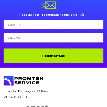
Пальци и втулки
Двигатель
Рассылка интересных предложений
Гидравлика
Трансмиссия
Рама и кузов
Подписаться
Ковши
Навесное оборудование
Буровой инструмент
Дорожная фреза
пр-кт Ак. Палладина, 22 Киев,
03142, Украина
Электрооборудование