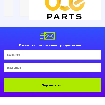
Ходовая часть
Болты, гайки и элементы крепления
Коронки, зубья, адаптера, пальцы, фиксаторы
Ножи, режущие кромки
Рассылка интересных предложений
Защита (ковша, адаптера)
написати
зателефонувати
листа
Подушки амортизационные
Пальци и втулки
Двигатель
Подписаться
Гидравлика
Трансмиссия