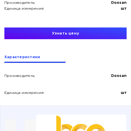
Производитель:
Doosan
Единица измерения:
шт
Узнать цену
О нас
Характеристики
Контакты
Производитель:
Doosan
Вакансии
Единица измерения:
шт
Каталог
Фильтры и смазочные материалы
Поиск