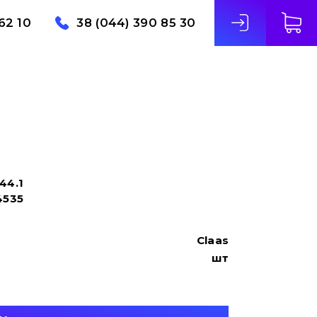
62 10
38 (044) 390 85 30
44.1
4535
Claas
шт