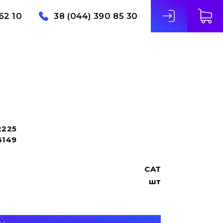
62 10
38 (044) 390 85 30
2225
6149
CAT
шт