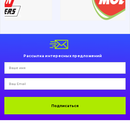
Ходовая часть
Болты, гайки и элементы крепления
Коронки, зубья, адаптера, пальцы, фиксаторы
Ножи, режущие кромки
Рассылка интересных предложений
Защита (ковша, адаптера)
написати
зателефонувати
листа
Подушки амортизационные
Пальци и втулки
Двигатель
Подписаться
Гидравлика
Трансмиссия