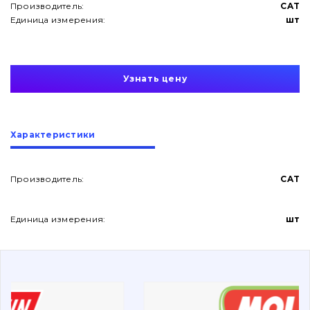
Производитель:
CAT
Единица измерения:
шт
Узнать цену
О нас
Характеристики
Контакты
Производитель:
CAT
Вакансии
Единица измерения:
шт
Каталог
Фильтры и смазочные материалы
Поиск