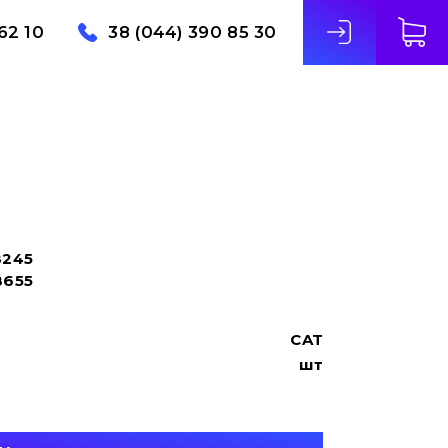
62 10
38 (044) 390 85 30
8245
8655
CAT
шт